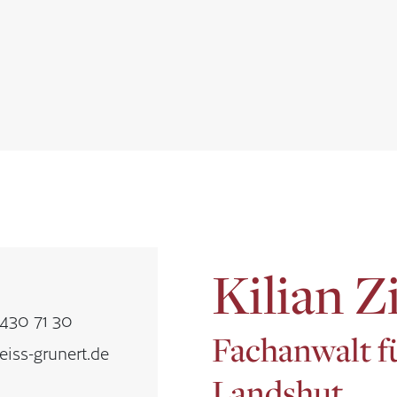
Kilian Z
 430 71 30
Fachanwalt fü
iss-grunert.de
Landshut