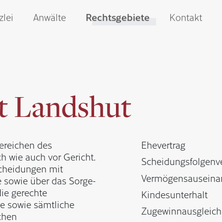
info@weiss-grunert.de
0871 / 430 713 0
zlei
Anwälte
Rechtsgebiete
Kontakt
t Landshut
Bereichen des
Ehevertrag
h wie auch vor Gericht.
Scheidungsfolgen­v
Scheidungen mit
Vermögensausein­a
e sowie über das Sorge-
ie gerechte
Kindesunterhalt
e sowie sämtliche
Zugewinnausgleich
chen