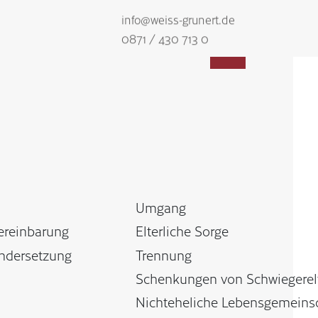
info@weiss-grunert.de
Strafverteidiger-Notruf:
0152 / 068 592 75
0871 / 430 713 0
zurück zur Übersicht
Umgang
ereinbarung
Elterliche Sorge
ndersetzung
Trennung
Schenkungen von Schwiegerel
Nichteheliche Lebensgemeins